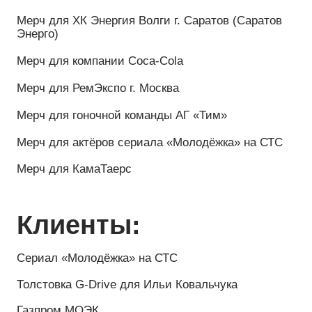
Толстовка G-Drive для Ильи Ковальчука
Газпром МОЭК
МТС Банк
Bio Techno
VIATTI
FEREKS
AG Team
Куртка для проекта Transformator Travel
МГФСО Москомспорта
Матч звезд в Екатеринбурге
Каталог: