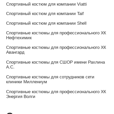
Футболки оверсайз для Томской региональной
федерации волейбола
Футболки на заказ для компании Viatti
Футболка оверсайз YARD Mastermind Morocco
Edition
Футболка для гоночной команды Bragin Team, г.
Сызрань
Футболка оверсайз Lehto Group Sochi Edition
Футболки для компании Mastermind Yard
Футболки для компании «Московский зоопарк»
Футболки-мерч оверсайз для Олимпийского
чемпиона по дзюдо
Футболки для компании «Планета Безопасности»
Футболка для Салавата Закиевича Фатхутдинова
Футболки на заказ для Олимпийского чемпиона
по дзюдо