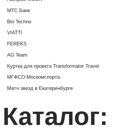
Бейсболки:
Бейсболка для Transformator travel
Бейсболка для компании КАМП
Снепбэк для компании FR
Бейсболка для компании Rullex
Бейсболки для компании ЕВРОТРАК
Бейсболка для компании Атехника, город Казань
Кепка для РЕСО-Гарантия
Бейсболка для Салавата Закиевича
Кепка для компании Роснефть
Бейсболка на заказ для KAMA TYRES
Бейсболка (снэпбэк) для спортивного клуба
«Наследие»
Бейсболки для ХК Энергия Волги г. Саратов