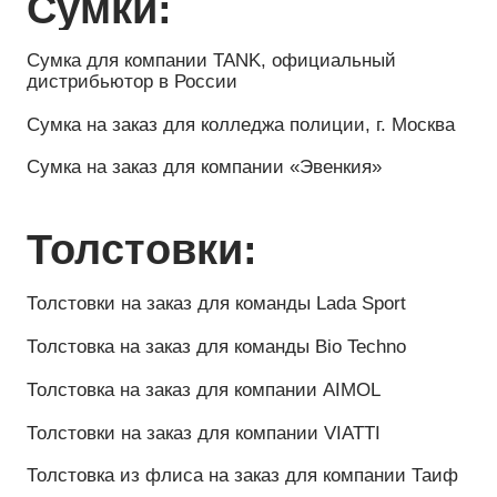
Футболка оверсайз на заказ для проекта BeBite
Футболка оверсайз для проекта BeBite
Худи:
Худи на заказ для клиники «Миллениум», г.
Казань
Худи Polaris x IQ Home
Худи на заказ для компании «Планета
Безопасности»
Худи оверсайз «Федерация волейбола Томска»
Худи оверсайз для компании FR
Худи оверсайз на заказ для бренда Be Bite
Шапки:
Шапка для клуба «Transformator Travel»
Шапка на заказ для команды TIMERKHAN