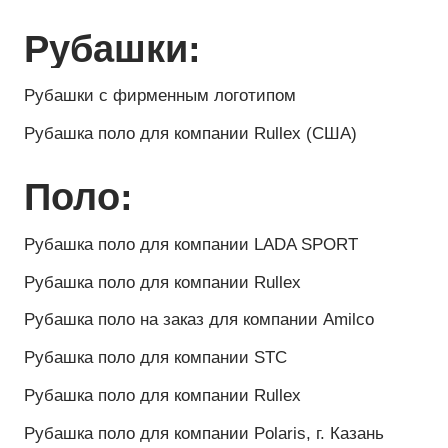
Зимняя куртка для гоночной команды ТИМЕРХАН
Зимняя куртка для компании Автопласт
Куртка демисезонная для компании AI MOLL
Зимняя куртка-парка для компании Норникель
Зимняя куртка-парка для компании LADA IZHEVSK
Куртка парка для команды компании ЕВРОТРАК
Зимняя куртка-парка для ХК Авангард, г. Омск
Зимняя куртка парка для Дворца культуры
Арктика
Зимняя куртка для профессионального ХК
Авангард Омск
Куртка парка для мерча СШ Юности Москвы
Зимняя куртка парка для администрации
Красноселькупского района