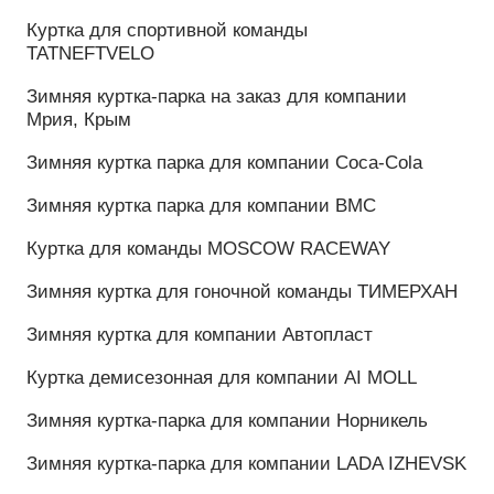
Фирменный рюкзак для спортивного клуба «Хан»,
город Казань
Рюкзак на заказ для компании Coca-Cola
Рюкзак для компании TANK, официальный
дистрибьютор в России
Рюкзак на заказ для танцевально-спортивного
клуба «Идеал»
Рюкзак для заслуженного артиста Татарстана
Салавата Фатхутдинова
Фирменный рюкзак для гоночной команды
«Тимерхан»
Рюкзак с отделением под обувь на заказ для
Союза Журналистов
Спортивные
костюмы:
Спортивные костюмы для компании МТС Банк
Спортивный костюм для компании Viatti