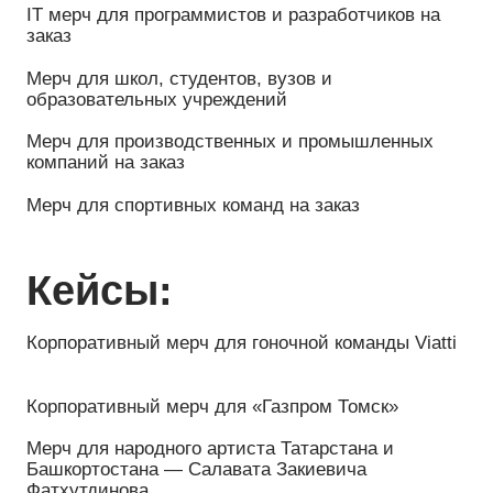
Мерч для спортивных команд на заказ
Кейсы:
Корпоративный мерч для гоночной команды Viatti
Корпоративный мерч для «Газпром Томск»
Мерч для народного артиста Татарстана и
Башкортостана — Салавата Закиевича
Фатхутдинова
Мерч для заслуженного тренера России по
волейболу Владимира Романовича Алекно
Корпоративная одежда и фирменный мерч на
заказ для компании G-Profi
Мерч для участников Mastermind Yard в Марокко
Задача
Корпоративный мерч и одежда для сотрудников
Московского зоопарка