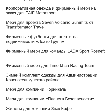
Красноселькупского района
Мерч для компании Норникель
Мерч для компании «Планета Безопасности»
Жилеты для компании Знак Кофе
Мерч для ХК Энергия Волги г. Саратов (Саратов
Энерго)
Мерч для компании Coca-Cola
Мерч для РемЭкспо г. Москва
Мерч для гоночной команды АГ «Тим»
Мерч для актёров сериала «Молодёжка» на СТС
Мерч для КамаТаерс
Клиенты:
Сериал «Молодёжка» на СТС