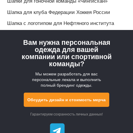
ПОПУЛЯРНОЕ
Вам нужна персональная
Каталог
одежда для вашей
компании или спортивной
Оптовые заказы
команды?
Мерч на заказ в Москве
Мы можем разработать для вас
персональные лекала и выполнить
полный брендинг одежды.
Цены
Доставка
Обсудить дизайн и стоимость мерча
О компании
Гарантируем сохранность личных данных!
Контакты
Производство
Карта сайта