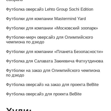
Получить
бесплатный
дизайн-
проект
за
24 часа
Получить проект