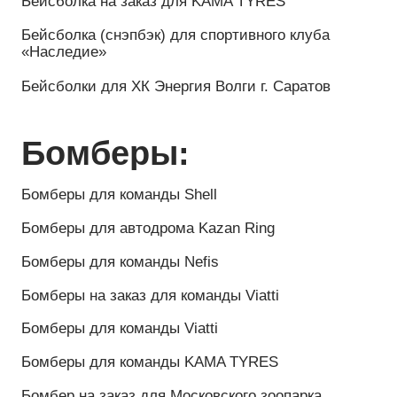
Ветрозащитная куртка для компании AG Team
Куртка Soft Shell для компании Transformator travel
Ветрозащитные куртки для компании ТАИФ
Куртка штормовка из ткани Softshell для компании
АСТРА
Куртка Soft Shell для спортивной команды по
мотокроссу
Куртка Soft Shell для компании из Магадана
Ветровка на заказ для проекта Transformator Travel
Ветровка-дождевик на заказ для компании Таиф
Куртка Softshell на заказ для компании G-Drive (G-
Profi)
Куртка SoftShell на заказ для Салавата
Фатхутдинова