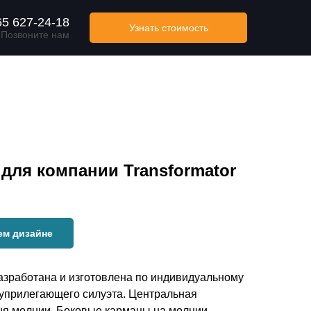
65 627-24-18
Узнать стоимость
Позвоните нам
l для компании Transformator
ем дизайне
 разработана и изготовлена по индивидуальному
луприлегающего силуэта. Центральная
я молнии. Боковые карманы на молнии.