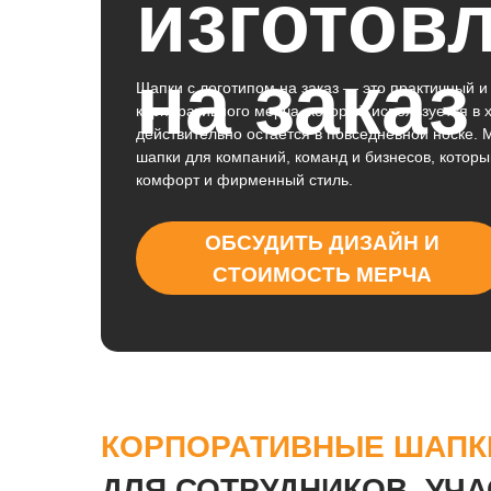
изготов
на заказ
Шапки с логотипом на заказ — это практичный 
корпоративного мерча, который используется в 
действительно остается в повседневной носке.
шапки для компаний, команд и бизнесов, которы
комфорт и фирменный стиль.
ОБСУДИТЬ ДИЗАЙН И
СТОИМОСТЬ МЕРЧА
КОРПОРАТИВНЫЕ ШАПК
ДЛЯ СОТРУДНИКОВ, УЧ