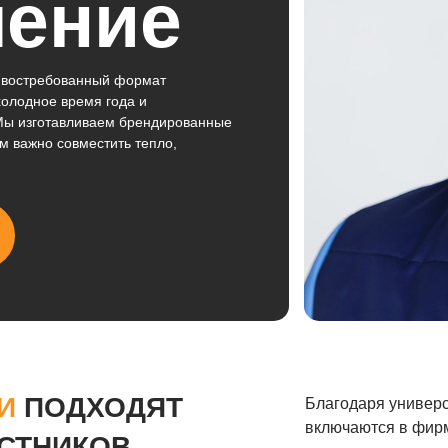
ление
и востребованный формат
холодное время года и
 Мы изготавливаем брендированные
м важно совместить тепло,
И
ПОДХОДЯТ
Благодаря универс
включаются в фир
АСТНИКОВ