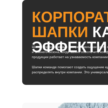
КОРПОРА
ШАПКИ
КА
ЭФФЕКТИ
Шапки корпоративные востребованы как часть 
и зимнего сезона, когда важно обеспечить ко
продукции работает на узнаваемость компании
Шапки команде помогают создать ощущение един
распределять внутри компании. Это универсал