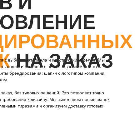
В И
ТОВЛЕНИЕ
ДИРОВАННЫХ
К
НА ЗАКАЗ
я с выбора материала и конструкции изделия. Мы
сть пряжи и комфорт в носке. В зависимости от
анты брендирования: шапки с логотипом компании,
том.
 заказ, без типовых решений. Это позволяет точно
 требования к дизайну. Мы выполняем пошив шапок
тивными тиражами и организуем доставку готовых