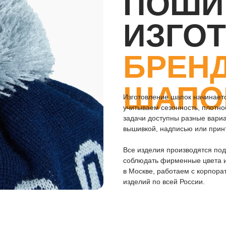
ПОШИ
ИЗГО
БРЕН
ШАПО
Изготовление шапок начинаетс
учитываем сезонность, плотно
задачи доступны разные вари
вышивкой, надписью или прин
Все изделия производятся под
соблюдать фирменные цвета и
в Москве, работаем с корпора
изделий по всей России.