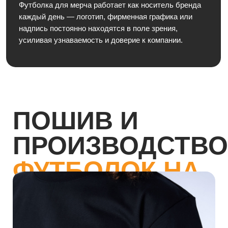
Пошив футболок на заказ начинается с выбора
материала и конструкции изделия. Мы подбираем ткани
с учетом плотности, устойчивости к износу и сохранения
цвета. Футболки не теряют форму, не дают усадку и
рассчитаны на регулярную носку.
Изготовление футболок возможно в разных форматах:
от базовых моделей до брендированных футболок с
вышивкой или сложным принтом. Производство
футболок выстроено так, чтобы каждая партия
соответствовала единому стандарту качества — это
особенно важно при заказе корпоративных футболок на
заказ и мерча для компаний.
Доступны футболки с нанесением логотипа, фирменной
символикой, индивидуальными надписями и дизайном.
Возможен как пошив футболок оптом, так и
индивидуальные заказы, когда необходимо сшить
футболку на заказ штучно.