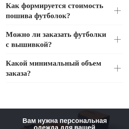
Как формируется стоимость
пошива футболок?
Можно ли заказать футболки
с вышивкой?
Какой минимальный объем
заказа?
Получить
бесплатный
ПОПУЛЯРНОЕ
дизайн-
Вам нужна персональная
проект
за
Каталог
одежда для вашей
24 часа