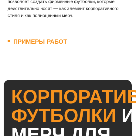
МЕРЧ ДЛЯ
КОМПАНИЙ И
КОМАНД
Футболки корпоративные — это базовый элемент
одежды для сотрудников компании, команд и
внутренних проектов. Они используются в офисе, на
мероприятиях, выставках, спортивных активностях и
в повседневной жизни, формируя единый
визуальный образ бренда.
Футболки мерч особенно ценятся за
универсальность: они подходят людям разного
возраста, легко комбинируются с другой одеждой и
не требуют сложного подбора размеров. Именно
поэтому корпоративные футболки для сотрудников
компании часто становятся основой фирменного
гардероба и мерча для клиентов.
Футболка для мерча работает как носитель бренда
каждый день — логотип, фирменная графика или
надпись постоянно находятся в поле зрения,
усиливая узнаваемость и доверие к компании.