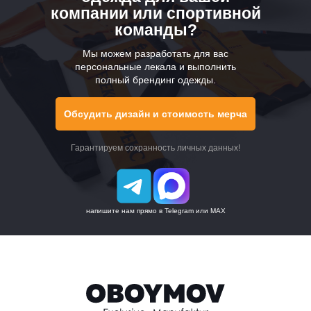
компании или спортивной
Получить проект
Оптовые заказы
команды?
Мерч на заказ в Москве
Мы можем разработать для вас
персональные лекала и выполнить
полный брендинг одежды.
Цены
Доставка
Обсудить дизайн и стоимость мерча
О компании
Гарантируем сохранность личных данных!
Контакты
Производство
Карта сайта
напишите нам прямо в Telegram или MAX