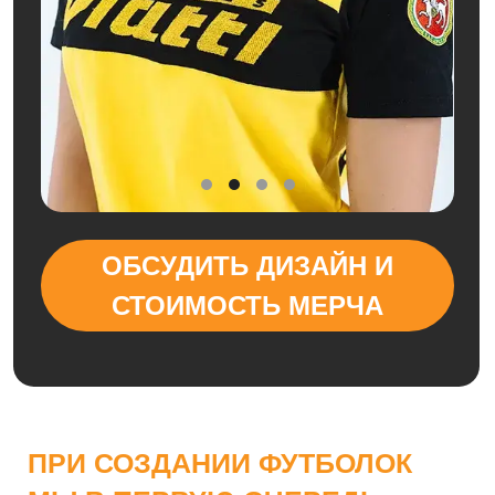
ОБСУДИТЬ ДИЗАЙН И
СТОИМОСТЬ МЕРЧА
ПРИ СОЗДАНИИ ФУТБОЛОК
МЫ В ПЕРВУЮ ОЧЕРЕДЬ
ОТТАЛКИВАЕМСЯ ОТ ЗАДАЧ
ПРОЕКТА:
ГДЕ И КАК ИЗДЕЛИЕ
БУДЕТ ИСПОЛЬЗОВАТЬСЯ,
КАКУЮ НАГРУЗКУ ОНО
ДОЛЖНО ВЫДЕРЖИВАТЬ И
КАКОЙ ОБРАЗ
ТРАНСЛИРОВАТЬ.
Футболки должны быть комфортными в носке,
сохранять форму и презентабельный внешний вид после