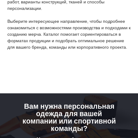
Получить
бесплатный
дизайн-
проект
за
24 часа
Получить проект
ПОПУЛЯРНОЕ
Вам нужна персональная
Каталог
одежда для вашей
компании или спортивной
Оптовые заказы
команды?
Мерч на заказ в Москве