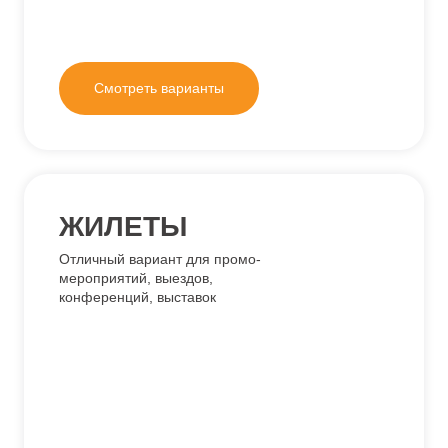
Идеальное решение для
корпоративного мерча
при небольшом бюджете
Смотреть варианты
ШАПКИ И ШАРФЫ
Тёплый и практичный подарок
сотрудникам — шапка и шарф
как универсальный элемент
зимнего мерча