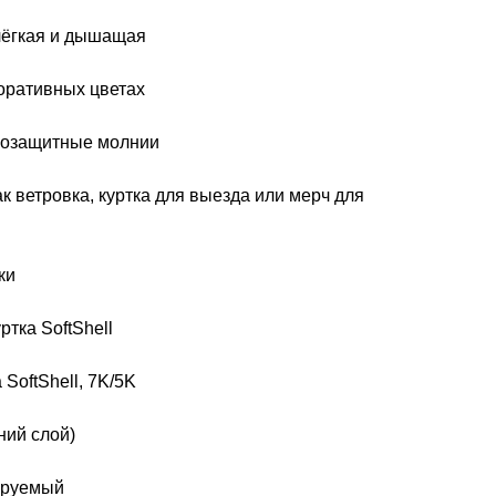
лёгкая и дышащая
оративных цветах
гозащитные молнии
к ветровка, куртка для выезда или мерч для
ки
ртка SoftShell
SoftShell, 7K/5K
ний слой)
ируемый