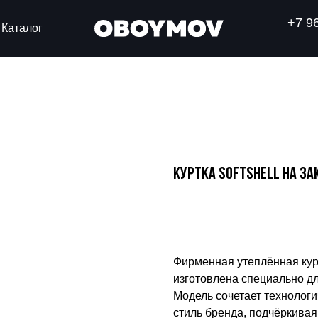
+7 9
Каталог
Куртка Softshell на за
Узнать стоимость в сво
Фирменная утеплённая курт
изготовлена специально для
Модель сочетает техноло
стиль бренда, подчёркива