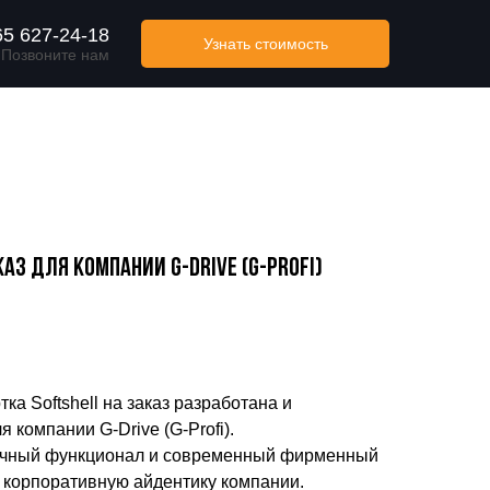
65 627-24-18
Узнать стоимость
Позвоните нам
каз для компании G-Drive (G-Profi)
ем дизайне
ка Softshell на заказ разработана и
 компании G-Drive (G-Profi).
гичный функционал и современный фирменный
я корпоративную айдентику компании.