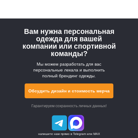
ПОПУЛЯРНОЕ
Вам нужна персональная
Каталог
одежда для вашей
компании или спортивной
Оптовые заказы
команды?
Мерч на заказ в Москве
Мы можем разработать для вас
персональные лекала и выполнить
полный брендинг одежды.
Цены
Доставка
Обсудить дизайн и стоимость мерча
О компании
Гарантируем сохранность личных данных!
Контакты
Производство
Карта сайта
напишите нам прямо в Telegram или MAX