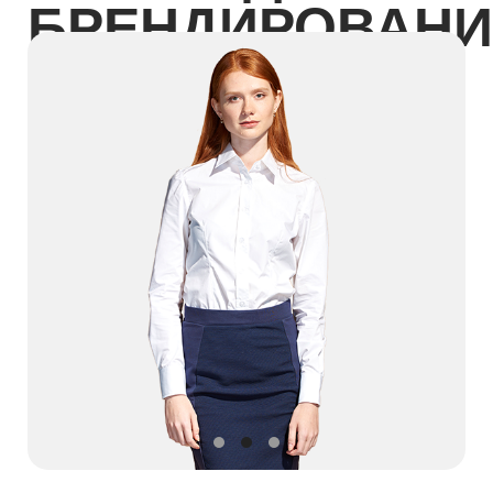
Получить
бесплатный
дизайн-
проект
за
24 часа
Получить проект