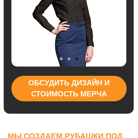
ОБСУДИТЬ ДИЗАЙН И
СТОИМОСТЬ МЕРЧА
МЫ СОЗДАЕМ РУБАШКИ ПОД
КОНКРЕТНЫЕ ЗАДАЧИ
БИЗНЕСА:
ПРОДУМЫВАЕМ
ФАСОН, ПОСАДКУ, ПЛОТНОСТЬ
ТКАНИ И ВНЕШНИЙ ВИД
ИЗДЕЛИЯ.
Рубашки на заказ должны быть не только
презентабельными, но и удобными в носке, поэтому
особое внимание уделяется качеству материалов и
точности кроя.
Каждое изделие брендируется под ваш стиль —