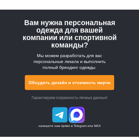
ПОПУЛЯРНОЕ
Вам нужна персональная
Каталог
одежда для вашей
компании или спортивной
Оптовые заказы
команды?
Мерч на заказ в Москве
Мы можем разработать для вас
персональные лекала и выполнить
полный брендинг одежды.
Цены
Доставка
Обсудить дизайн и стоимость мерча
О компании
Гарантируем сохранность личных данных!
Контакты
Производство
Карта сайта
напишите нам прямо в Telegram или MAX