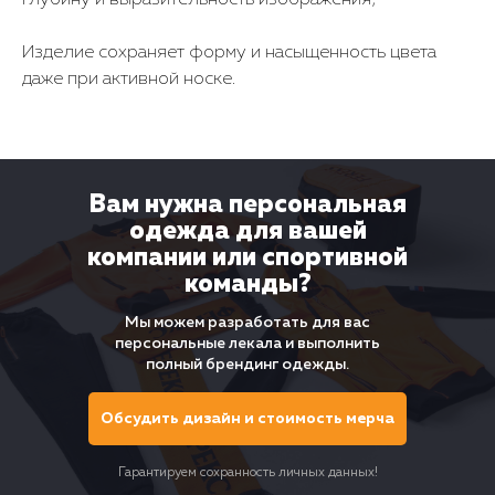
глубину и выразительность изображения;
Изделие сохраняет форму и насыщенность цвета
даже при активной носке.
ПОПУЛЯРНОЕ
Вам нужна персональная
Каталог
одежда для вашей
компании или спортивной
Оптовые заказы
команды?
Мерч на заказ в Москве
Мы можем разработать для вас
персональные лекала и выполнить
полный брендинг одежды.
Цены
Доставка
Обсудить дизайн и стоимость мерча
О компании
Гарантируем сохранность личных данных!
Контакты