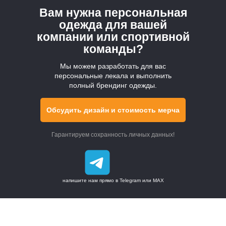
Вам нужна персональная
Каталог
одежда для вашей
компании или спортивной
Оптовые заказы
команды?
Мерч на заказ в Москве
Мы можем разработать для вас
персональные лекала и выполнить
полный брендинг одежды.
Цены
Доставка
Обсудить дизайн и стоимость мерча
О компании
Гарантируем сохранность личных данных!
Контакты
Производство
Карта сайта
напишите нам прямо в Telegram или MAX
Получить