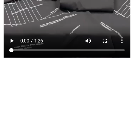
Клиент:
Для агентства недвижимости Лехто Групп мы
разработали базовые премиальные футболки
оверсайз кроя. Мерч был создан специально для
брокеров по продажам — как элемент фирменного
стиля и часть корпоративной айдентики компании.